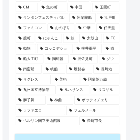
CM
魚の町
中国
玉園町
ランタンフェスティバル
阿蘭陀船
江戸町
ファミコン
おのぼり
中華
任天堂
籠町
にゃんこ
鯨
太鼓山
FC
動物
コッコデショ
横井軍平
猫
船大工町
陶磁器
波佐見町
ゾウ
南蛮船
帆船
展覧会
長崎港
サグレス
美術
阿蘭陀万歳
九州国立博物館
ルネサンス
リスザル
獅子舞
神曲
ボッティチェリ
ラファエロ
フェルメール
ベルリン国立美術館展
長崎市長