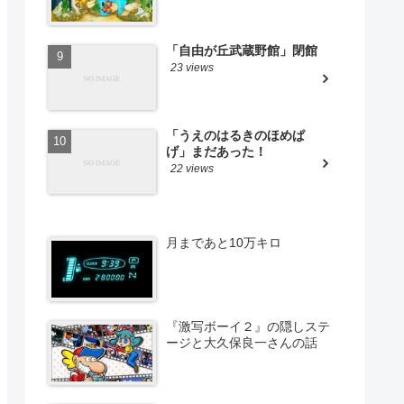
「自由が丘武蔵野館」閉館
23 views
「うえのはるきのほめぱ
げ」まだあった！
22 views
月まであと10万キロ
『激写ボーイ２』の隠しステ
ージと大久保良一さんの話