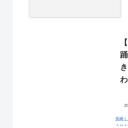
【
踊
わ
20
長崎く
ませま