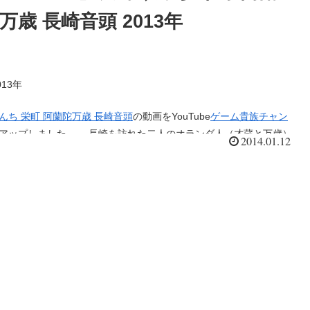
万歳 長崎音頭 2013年
13年
んち 栄町 阿蘭陀万歳 長崎音頭
の動画をYouTube
ゲーム貴族チャン
プしました。 長崎を訪れた二人のオランダ人（才蔵と万歳）
2014.01.12
を立てるため、三河漫才を真似て正月門付けをしながら踊ってい
ると長崎の教会の鐘が鳴り、それを聞いた二人は思わず故郷を思い
・・・、そんな物語。 これまた長崎らしい演目のひとつ阿
歳！エキゾチックな衣装に身を包み萬歳と才蔵という二人が緩急に
愉快な楽曲に合わせて飛んだり跳ねたり走ったりしゃがみ込んだ
情豊かにコミカルに舞う姿は本邦の舞踊のイメージを吹き飛ばす。
目は長崎を訪れた人たちに強烈なインパクトを与え、龍踊や鯨の
と並んで昔からファンも多く長崎くんちの象徴的な奉納踊りの一つ
数えられてきました。エキゾチックで楽しくそれでいてそこはかと
愁を漂わせるこの阿蘭陀万歳はまさに長崎そのものです。