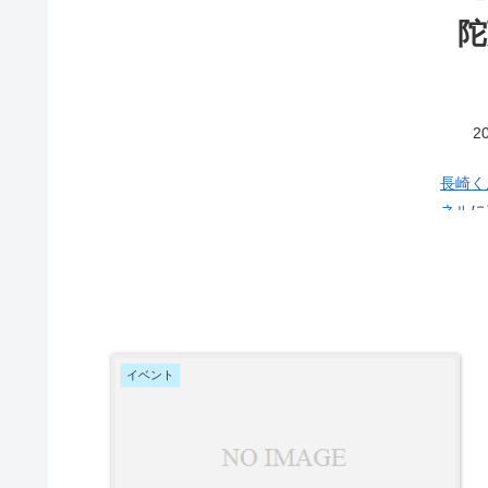
陀
20
長崎く
ネル
にアッ
が生計
た、す
出してしまう
蘭陀万
とんだ
り、表
イベント
この演
潮吹き
として
なく哀