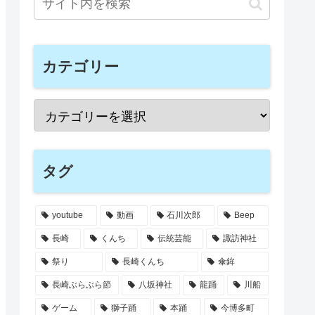
カテゴリー
タグ
youtube
動画
石川次郎
Beep
長崎
くんち
伝統芸能
諏訪神社
祭り
長崎くんち
傘鉾
長崎ぶらぶら節
八坂神社
龍踊
川船
ゲーム
獅子踊
本踊
今博多町