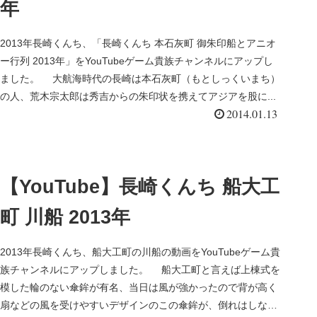
年
2013年長崎くんち、「長崎くんち 本石灰町 御朱印船とアニオ
ー行列 2013年」をYouTubeゲーム貴族チャンネルにアップし
ました。 大航海時代の長崎は本石灰町（もとしっくいまち）
の人、荒木宗太郎は秀吉からの朱印状を携えてアジアを股に...
2014.01.13
【YouTube】長崎くんち 船大工
町 川船 2013年
2013年長崎くんち、船大工町の川船の動画をYouTubeゲーム貴
族チャンネルにアップしました。 船大工町と言えば上棟式を
模した輪のない傘鉾が有名、当日は風が強かったので背が高く
扇などの風を受けやすいデザインのこの傘鉾が、倒れはしない