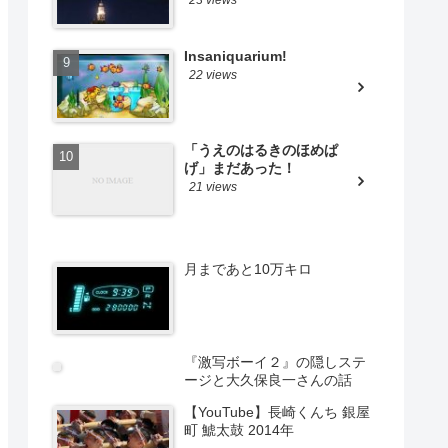
Insaniquarium!
22 views
「うえのはるきのほめぱ
げ」まだあった！
21 views
月まであと10万キロ
『激写ボーイ２』の隠しステ
ージと大久保良一さんの話
【YouTube】長崎くんち 銀屋
町 鯱太鼓 2014年