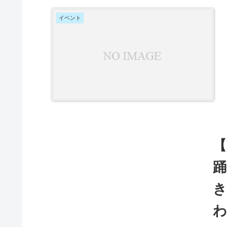
とんだ
り、表
イベント
この演
潮吹き
として
なく哀
【
踊
わ