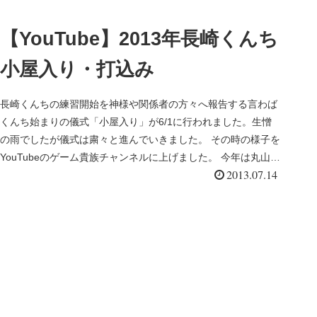
【YouTube】2013年長崎くんち
小屋入り・打込み
長崎くんちの練習開始を神様や関係者の方々へ報告する言わば
くんち始まりの儀式「小屋入り」が6/1に行われました。生憎
の雨でしたが儀式は粛々と進んでいきました。 その時の様子を
YouTubeのゲーム貴族チャンネルに上げました。 今年は丸山町
2013.07.14
が奉...
から始まる長崎くんち初日の一番町の奉納、差してきた朝日に照ら
映えるこの舞の見事さよ。 今回の桶屋町の奉納の見所は「早変わ
盤での衣裳の早変わりに長坂は大いに湧きました
。