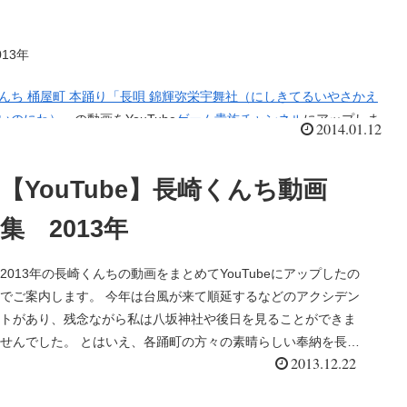
13年
んち 桶屋町 本踊り「長唄 錦輝弥栄宇舞社（にしきてるいやさかえ
いのにわ）」
の動画をYouTube
ゲーム貴族チャンネル
にアップしま
2014.01.12
天狗
。風を操る妖かし天狗の団扇が町の印とされているのはやはり「風
【YouTube】長崎くんち動画
たら桶屋が儲かる」からきているのでしょうか？
白象のカラクリの
特に有名。鼻を巻き上げるカラクリの白象の和時計の上に金色に輝
集 2013年
に鎮座する異人が鐘を打ち鳴らす仕掛け。これは長崎市の文化財に
れているほどの逸品。
この傘鉾のモチーフはオランダ船から桶屋町
2013年の長崎くんちの動画をまとめてYouTubeにアップしたの
にプレゼントされた象の時計であるといいます（参考リンク「旅す
でご案内します。 今年は台風が来て順延するなどのアクシデン
学」）
トがあり、残念ながら私は八坂神社や後日を見ることができま
せんでした。 とはいえ、各踊町の方々の素晴らしい奉納を長坂
2013.12.22
で見ることができとても今年もたいへん充実したおくんちを堪
能することができました。 「長崎くんち動画集２０１３年」