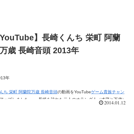
YouTube】長崎くんち 栄町 阿蘭
万歳 長崎音頭 2013年
13年
んち 栄町 阿蘭陀万歳 長崎音頭
の動画をYouTube
ゲーム貴族チャン
プしました。 長崎を訪れた二人のオランダ人（才蔵と万歳）
2014.01.12
を立てるため、三河漫才を真似て正月門付けをしながら踊ってい
ると長崎の教会の鐘が鳴り、それを聞いた二人は思わず故郷を思い
・・・、そんな物語。 これまた長崎らしい演目のひとつ阿
歳！エキゾチックな衣装に身を包み萬歳と才蔵という二人が緩急に