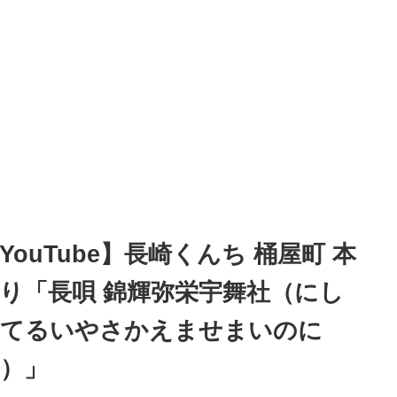
愉快な楽曲に合わせて飛んだり跳ねたり走ったりしゃがみ込んだ
情豊かにコミカルに舞う姿は本邦の舞踊のイメージを吹き飛ばす。
目は長崎を訪れた人たちに強烈なインパクトを与え、龍踊や鯨の
と並んで昔からファンも多く長崎くんちの象徴的な奉納踊りの一つ
数えられてきました。エキゾチックで楽しくそれでいてそこはかと
愁を漂わせるこの阿蘭陀万歳はまさに長崎そのものです。
YouTube】長崎くんち 桶屋町 本
り「長唄 錦輝弥栄宇舞社（にし
きてるいやさかえませまいのに
）」