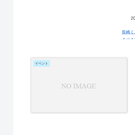
20
長崎く
ませま
した。 桶屋町といえば桶を作る職人たちの町でこの街のシンボルは
の団扇
が吹い
イベント
傘鉾
が
く天蓋
指定さ
の豪商
る長崎