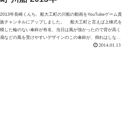
2013年長崎くんち、船大工町の川船の動画をYouTubeゲーム貴
族チャンネルにアップしました。 船大工町と言えば上棟式を
模した輪のない傘鉾が有名、当日は風が強かったので背が高く
扇などの風を受けやすいデザインのこの傘鉾が、倒れはしない
2014.01.13
かと...