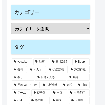
カテゴリー
タグ
youtube
動画
石川次郎
Beep
長崎
くんち
伝統芸能
諏訪神社
祭り
長崎くんち
傘鉾
長崎ぶらぶら節
八坂神社
龍踊
川船
ゲーム
獅子踊
本踊
今博多町
CM
魚の町
中国
玉園町