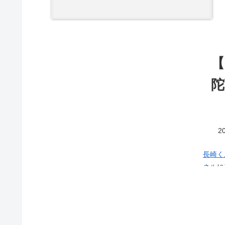
【
陀
20
長崎く
ネル
にアッ
が生計
た、す
出してしまう
蘭陀万