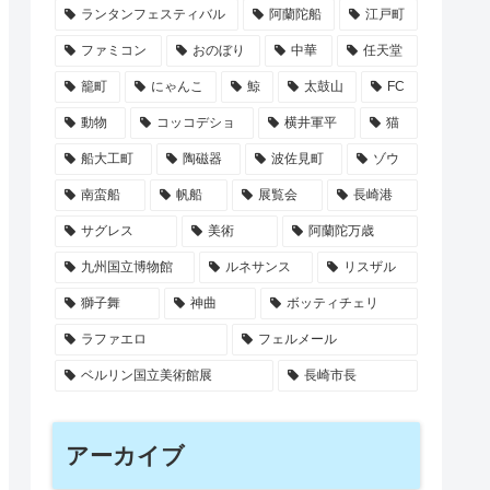
ランタンフェスティバル
阿蘭陀船
江戸町
ファミコン
おのぼり
中華
任天堂
籠町
にゃんこ
鯨
太鼓山
FC
動物
コッコデショ
横井軍平
猫
船大工町
陶磁器
波佐見町
ゾウ
南蛮船
帆船
展覧会
長崎港
サグレス
美術
阿蘭陀万歳
九州国立博物館
ルネサンス
リスザル
獅子舞
神曲
ボッティチェリ
ラファエロ
フェルメール
ベルリン国立美術館展
長崎市長
アーカイブ