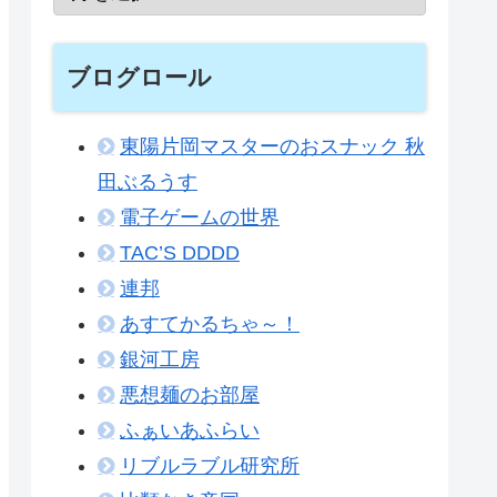
ブログロール
東陽片岡マスターのおスナック 秋
田ぶるうす
電子ゲームの世界
TAC’S DDDD
連邦
あすてかるちゃ～！
銀河工房
悪想麺のお部屋
ふぁいあふらい
リブルラブル研究所