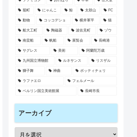
ファミコン
おのぼり
中華
任天堂
籠町
にゃんこ
鯨
太鼓山
FC
動物
コッコデショ
横井軍平
猫
船大工町
陶磁器
波佐見町
ゾウ
南蛮船
帆船
展覧会
長崎港
サグレス
美術
阿蘭陀万歳
九州国立博物館
ルネサンス
リスザル
獅子舞
神曲
ボッティチェリ
ラファエロ
フェルメール
ベルリン国立美術館展
長崎市長
アーカイブ