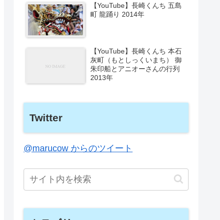
【YouTube】長崎くんち 五島
町 龍踊り 2014年
【YouTube】長崎くんち 本石
灰町（もとしっくいまち） 御
朱印船とアニオーさんの行列
2013年
Twitter
@marucow からのツイート