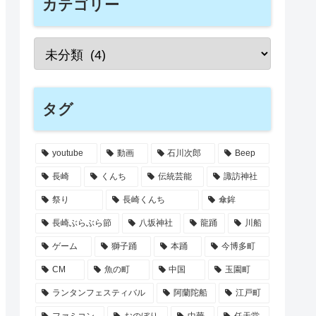
カテゴリー
タグ
youtube
動画
石川次郎
Beep
長崎
くんち
伝統芸能
諏訪神社
祭り
長崎くんち
傘鉾
長崎ぶらぶら節
八坂神社
龍踊
川船
ゲーム
獅子踊
本踊
今博多町
CM
魚の町
中国
玉園町
ランタンフェスティバル
阿蘭陀船
江戸町