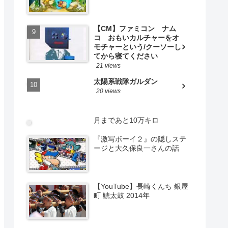
【CM】ファミコン ナム
コ おもいカルチャーをオ
モチャーという/クーソーし
てから寝てください
21 views
太陽系戦隊ガルダン
20 views
月まであと10万キロ
『激写ボーイ２』の隠しステ
ージと大久保良一さんの話
【YouTube】長崎くんち 銀屋
町 鯱太鼓 2014年