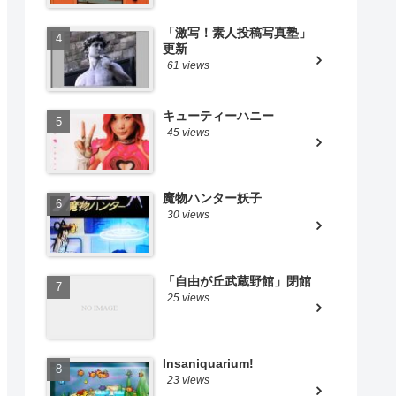
「激写！素人投稿写真塾」
更新
61 views
キューティーハニー
45 views
魔物ハンター妖子
30 views
「自由が丘武蔵野館」閉館
25 views
Insaniquarium!
23 views