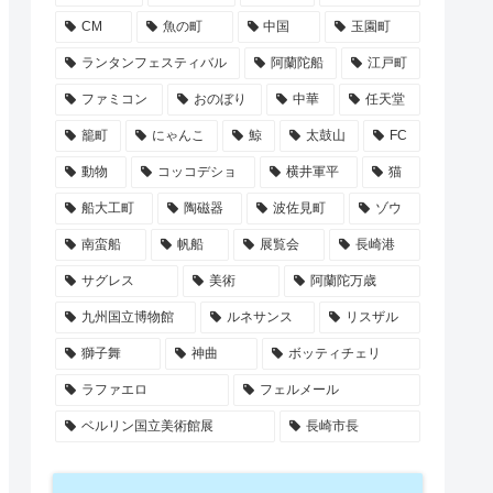
CM
魚の町
中国
玉園町
ランタンフェスティバル
阿蘭陀船
江戸町
ファミコン
おのぼり
中華
任天堂
籠町
にゃんこ
鯨
太鼓山
FC
動物
コッコデショ
横井軍平
猫
船大工町
陶磁器
波佐見町
ゾウ
南蛮船
帆船
展覧会
長崎港
サグレス
美術
阿蘭陀万歳
九州国立博物館
ルネサンス
リスザル
獅子舞
神曲
ボッティチェリ
ラファエロ
フェルメール
ベルリン国立美術館展
長崎市長