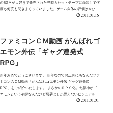
のBGMが大好きで発売された当時カセットテープに録音して何
度も何度も­聞きまくっていました。ゲーム自体の評価は今ひと
2011.01.16
つで...
ファミコンＣＭ動画 がんばれゴ
エモン外伝「ギャグ連発式
RPG」
新年おめでとうございます。 新年なのでお正月にちなんだファ
ミコンのＣＭ動画「がんばれゴエモン外伝 ギャグ連発式
RPG」をご紹介いたします。 まさかのＲＰＧ化。七福神がゴ
エモンという初夢なんだけど悪夢としか思えないビジュアル。
2011.01.01
（あ、弁天は違う...