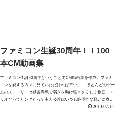
ファミコン生誕30周年！！100
本CM動画集
ファミコン生誕30周年ということでCM動画集を作成。ファミ
コンを愛する方々に見ていただければ幸い。 ほとんどのゲー
ムのストーリーは勧善懲悪で弱きを助け強きをくじく物語。マ
リオだってリンクだって主人公達はいつも絶望的な戦いに身­を
2013.07.15
投じる勇気...