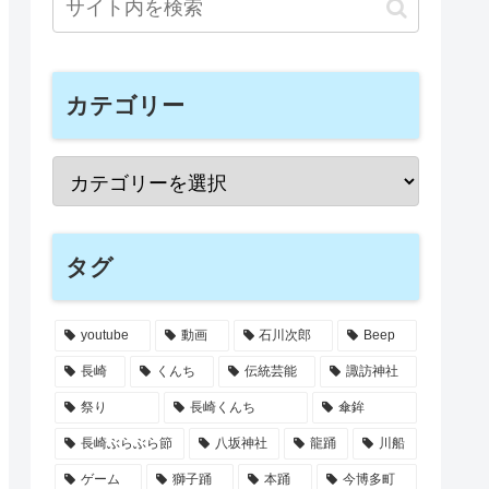
カテゴリー
タグ
youtube
動画
石川次郎
Beep
長崎
くんち
伝統芸能
諏訪神社
祭り
長崎くんち
傘鉾
長崎ぶらぶら節
八坂神社
龍踊
川船
ゲーム
獅子踊
本踊
今博多町