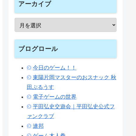
アーカイブ
ブログロール
今日のゲーム！！
東陽片岡マスターのおスナック 秋
田ぶるうす
電子ゲームの世界
平田弘史交遊会｜平田弘史公式フ
ァンクラブ
連邦
ゲーム木人拳