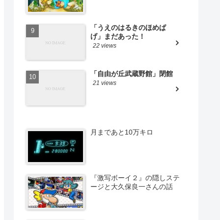
「うえのはるきのほめぱ
げ」まだあった！
22 views
「自由が丘武蔵野館」閉館
21 views
月まであと10万キロ
『激写ボーイ２』の隠しステ
ージと大久保良一さんの話