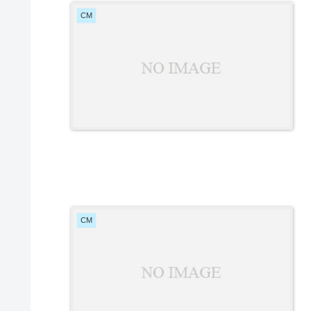
CM
CM