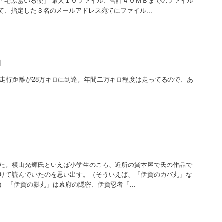
「宅ふぁいる便」 最大１０ファイル、合計４０ＭＢまでのファイル
、指定した３名のメールアドレス宛てにファイル...
ロ
の走行距離が28万キロに到達。年間二万キロ程度は走ってるので、あ
た。横山光輝氏といえば小学生のころ、近所の貸本屋で氏の作品で
りて読んでいたのを思い出す。（そういえば、「伊賀のカバ丸」な
 「伊賀の影丸」は幕府の隠密、伊賀忍者「...