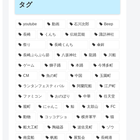
タグ
youtube
動画
石川次郎
Beep
長崎
くんち
伝統芸能
諏訪神社
祭り
長崎くんち
傘鉾
長崎ぶらぶら節
八坂神社
龍踊
川船
ゲーム
獅子踊
本踊
今博多町
CM
魚の町
中国
玉園町
ランタンフェスティバル
阿蘭陀船
江戸町
ファミコン
おのぼり
中華
任天堂
籠町
にゃんこ
鯨
太鼓山
FC
動物
コッコデショ
横井軍平
猫
船大工町
陶磁器
波佐見町
ゾウ
南蛮船
帆船
展覧会
長崎港