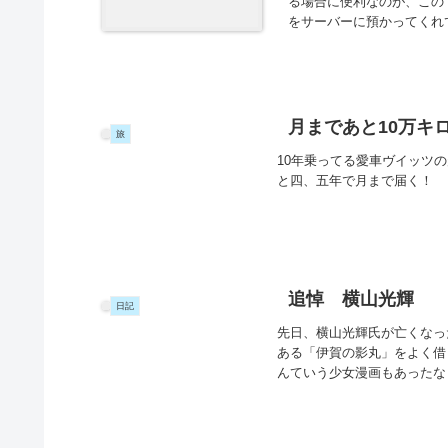
る場合に便利なのが、この
をサーバーに預かってくれて
月まであと10万キ
旅
10年乗ってる愛車ヴイッツ
と四、五年で月まで届く！
追悼 横山光輝
日記
先日、横山光輝氏が亡くなっ
ある「伊賀の影丸」をよく借
んていう少女漫画もあったな）