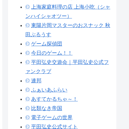
上海家庭料理の店 上海小吃（シャ
ンハイシャオツー）
東陽片岡マスターのおスナック 秋
田ぶるうす
ゲーム探偵団
今日のゲーム！！
平田弘史交遊会｜平田弘史公式フ
ァンクラブ
連邦
ふぁいあふらい
あすてかるちゃ～！
比類なき帝国
電子ゲームの世界
平田弘史公式サイト