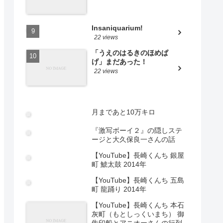
Insaniquarium!
22 views
「うえのはるきのほめぱ
げ」まだあった！
22 views
月まであと10万キロ
『激写ボーイ２』の隠しステ
ージと大久保良一さんの話
【YouTube】長崎くんち 銀屋
町 鯱太鼓 2014年
【YouTube】長崎くんち 五島
町 龍踊り 2014年
【YouTube】長崎くんち 本石
灰町（もとしっくいまち） 御