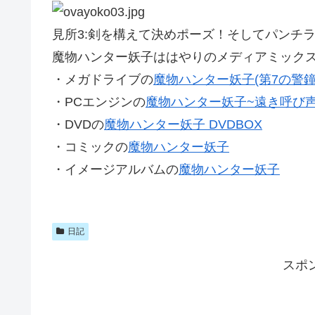
見所3:剣を構えて決めポーズ！そしてパンチ
魔物ハンター妖子ははやりのメディアミック
・メガドライブの
魔物ハンター妖子(第7の警鐘
・PCエンジンの
魔物ハンター妖子~遠き呼び声
・DVDの
魔物ハンター妖子 DVDBOX
・コミックの
魔物ハンター妖子
・イメージアルバムの
魔物ハンター妖子
日記
スポ