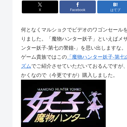
X
Facebook
はてブ
何となくマルショクでビデオのワゴンセール
りました。「魔物ハンター妖子」といえばメ
ンター妖子-第七の警鐘-」を思い出しますな。
ゲーム貴族ではこの
「魔物ハンター妖子-第七
ズム
でご紹介させていただいておるんですが
かくなので（今更ですが）購入しました。