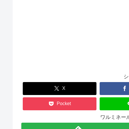
シ
X
Pocket
ワルミネー