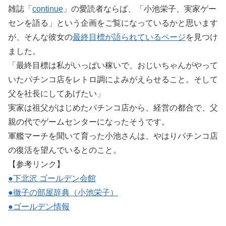
雑誌「
continue
」の愛読者ならば、「小池栄子、実家ゲー
センを語る」という企画をご覧になっているかと思います
が、そんな彼女の
最終目標が語られているページ
を見つけ
ました。
「最終目標は私がいっぱい稼いで、おじいちゃんがやって
いたパチンコ店をレトロ調によみがえらせること。そして
父を社長にしてあげたい」
実家は祖父がはじめたパチンコ店から、経営の都合で、父
親の代でゲームセンターになったそうです。
軍艦マーチを聞いて育った小池さんは、やはりパチンコ店
の復活を望んでいるとのこと。
【参考リンク】
●下北沢 ゴールデン会館
●徹子の部屋辞典（小池栄子）
●ゴールデン情報