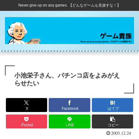
Never give up on any games. 【どんなゲームも見放すな！】
小池栄子さん、パチンコ店をよみがえ
らせたい
X
Facebook
はてブ
Pocket
LINE
コピー
2003.12.24