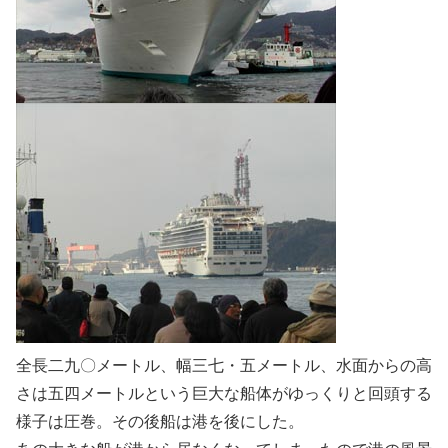
全長二九〇メートル、幅三七・五メートル、水面からの高
さは五四メートルという巨大な船体がゆっくりと回頭する
様子は圧巻。その後船は港を後にした。