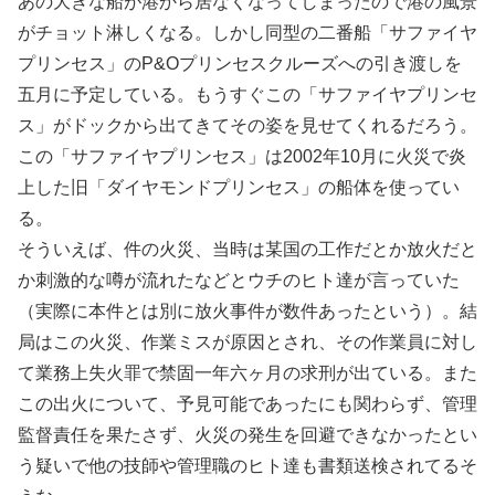
あの大きな船が港から居なくなってしまったので港の風景
がチョット淋しくなる。しかし同型の二番船「サファイヤ
プリンセス」のP&Oプリンセスクルーズへの引き渡しを
五月に予定している。もうすぐこの「サファイヤプリンセ
ス」がドックから出てきてその姿を見せてくれるだろう。
この「サファイヤプリンセス」は2002年10月に火災で炎
上した旧「ダイヤモンドプリンセス」の船体を使ってい
る。
そういえば、件の火災、当時は某国の工作だとか放火だと
か刺激的な噂が流れたなどとウチのヒト達が言っていた
（実際に本件とは別に放火事件が数件あったという）。結
局はこの火災、作業ミスが原因とされ、その作業員に対し
て業務上失火罪で禁固一年六ヶ月の求刑が出ている。また
この出火について、予見可能であったにも関わらず、管理
監督責任を果たさず、火災の発生を回避できなかったとい
う疑いで他の技師や管理職のヒト達も書類送検されてるそ