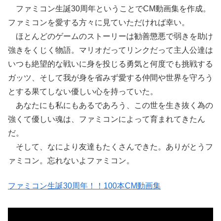
ファミコン生誕30周年ということでCM動画集を作成。
ファミコンを愛する方々に見ていただければ幸い。
ほとんどのゲームのストーリーは勧善懲悪で弱きを助け
強きをくじく物語。マリオだってリンクだって主人公達は
いつも絶望的な戦いに身­を投じる勇気と何度でも挑戦する
ガッツ、そして我が身を省みず愛する仲間や世界を守ろう
とする果てしない優しい心を持っていた。
あなたにも私にもあるであろう、この世を生き抜く為の
強くて優しい魂は、ファミコンによって育まれてきたん
だ。
そして、なに­より友達もたくさんできた。ありがとうフ
ァミコン。忘れないよファミコン。
ファミコン生誕30周年！！100本CM動画集