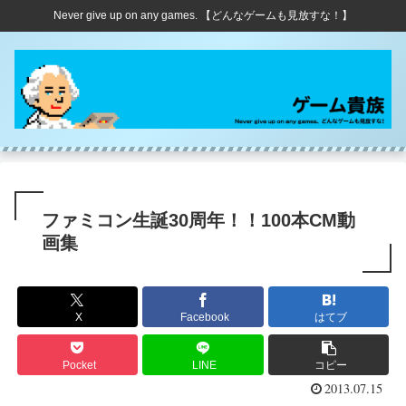
Never give up on any games. 【どんなゲームも見放すな！】
ファミコン生誕30周年！！100本CM動
画集
X
Facebook
はてブ
Pocket
LINE
コピー
2013.07.15