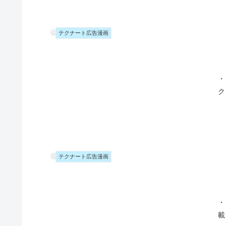
テクナート広告漫画
・
ク
テクナート広告漫画
・
載