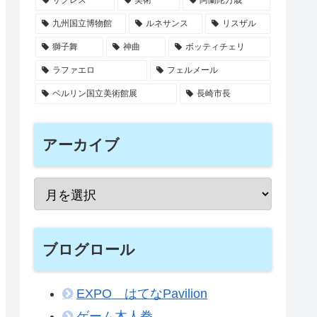
九州国立博物館
ルネサンス
リスザル
獅子舞
神曲
ボッティチェリ
ラファエロ
フェルメール
ベルリン国立美術館展
長崎市長
アーカイブ
ブログロール
EXPO はてなPavilion
ゲーム木人拳