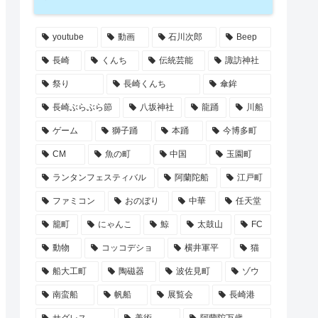
youtube
動画
石川次郎
Beep
長崎
くんち
伝統芸能
諏訪神社
祭り
長崎くんち
傘鉾
長崎ぶらぶら節
八坂神社
龍踊
川船
ゲーム
獅子踊
本踊
今博多町
CM
魚の町
中国
玉園町
ランタンフェスティバル
阿蘭陀船
江戸町
ファミコン
おのぼり
中華
任天堂
籠町
にゃんこ
鯨
太鼓山
FC
動物
コッコデショ
横井軍平
猫
船大工町
陶磁器
波佐見町
ゾウ
南蛮船
帆船
展覧会
長崎港
サグレス
美術
阿蘭陀万歳