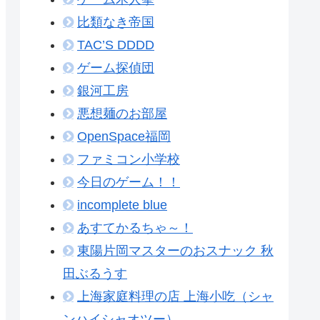
比類なき帝国
TAC’S DDDD
ゲーム探偵団
銀河工房
悪想麺のお部屋
OpenSpace福岡
ファミコン小学校
今日のゲーム！！
incomplete blue
あすてかるちゃ～！
東陽片岡マスターのおスナック 秋
田ぶるうす
上海家庭料理の店 上海小吃（シャ
ンハイシャオツー）