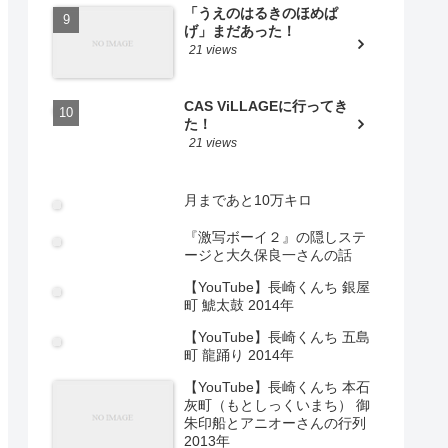
「うえのはるきのほめぱ
げ」まだあった！
21 views
CAS ViLLAGEに行ってき
た！
21 views
月まであと10万キロ
『激写ボーイ２』の隠しステ
ージと大久保良一さんの話
【YouTube】長崎くんち 銀屋
町 鯱太鼓 2014年
【YouTube】長崎くんち 五島
町 龍踊り 2014年
【YouTube】長崎くんち 本石
灰町（もとしっくいまち） 御
朱印船とアニオーさんの行列
2013年