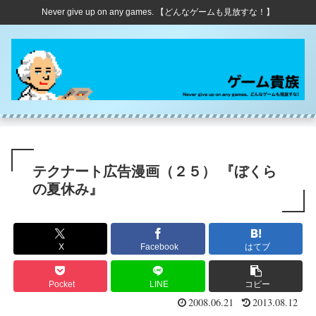
Never give up on any games. 【どんなゲームも見放すな！】
テクナート広告漫画（２５） 『ぼくら
の夏休み』
X
Facebook
はてブ
Pocket
LINE
コピー
2008.06.21
2013.08.12