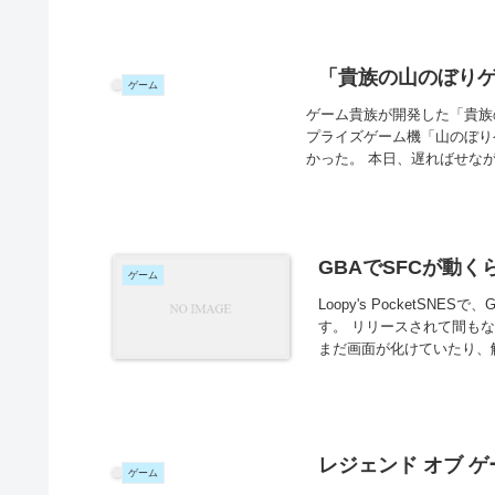
「貴族の山のぼり
ゲーム
ゲーム貴族が開発した「貴族の山
プライズゲーム機「山のぼり
かった。 本日、遅ればせなが
GBAでSFCが動く
ゲーム
Loopy's PocketSN
す。 リリースされて間も
まだ画面が化けていたり、解
レジェンド オブ 
ゲーム