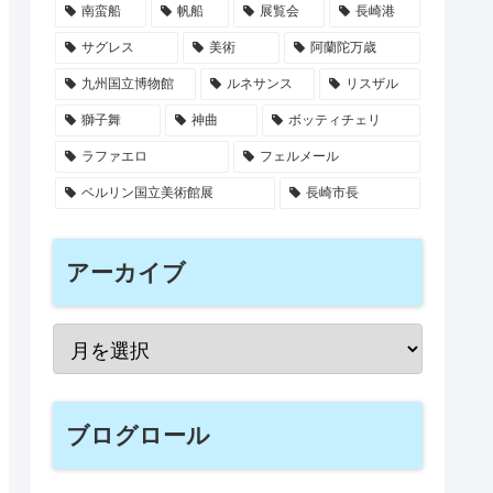
南蛮船
帆船
展覧会
長崎港
サグレス
美術
阿蘭陀万歳
九州国立博物館
ルネサンス
リスザル
獅子舞
神曲
ボッティチェリ
ラファエロ
フェルメール
ベルリン国立美術館展
長崎市長
アーカイブ
ブログロール