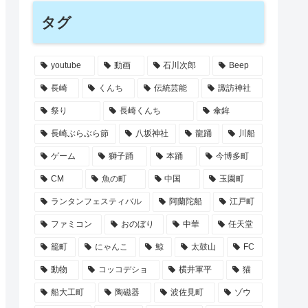
タグ
youtube
動画
石川次郎
Beep
長崎
くんち
伝統芸能
諏訪神社
祭り
長崎くんち
傘鉾
長崎ぶらぶら節
八坂神社
龍踊
川船
ゲーム
獅子踊
本踊
今博多町
CM
魚の町
中国
玉園町
ランタンフェスティバル
阿蘭陀船
江戸町
ファミコン
おのぼり
中華
任天堂
籠町
にゃんこ
鯨
太鼓山
FC
動物
コッコデショ
横井軍平
猫
船大工町
陶磁器
波佐見町
ゾウ