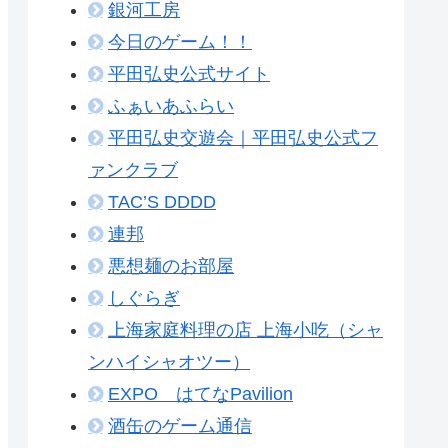
銀河工房
今日のゲーム！！
平田弘史公式サイト
ふぁいあふらい
平田弘史交遊会｜平田弘史公式フ
ァンクラブ
TAC’S DDDD
連邦
悪想麺のお部屋
しぐらぎ
上海家庭料理の店 上海小吃（シャ
ンハイシャオツー）
EXPO はてなPavilion
酒缶のゲーム通信