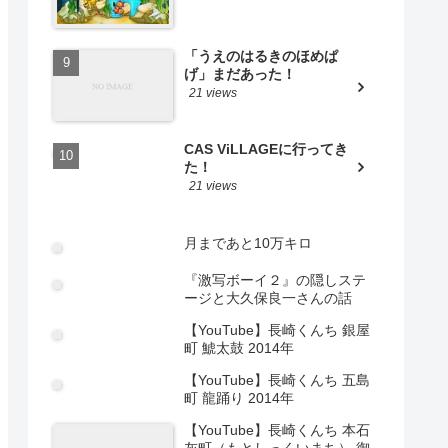
「うえのはるきのほめぱ
げ」まだあった！
21 views
CAS ViLLAGEに行ってき
た！
21 views
月まであと10万キロ
『激写ボーイ２』の隠しステ
ージと大久保良一さんの話
【YouTube】長崎くんち 銀屋
町 鯱太鼓 2014年
【YouTube】長崎くんち 五島
町 龍踊り 2014年
【YouTube】長崎くんち 本石
灰町（もとしっくいまち） 御