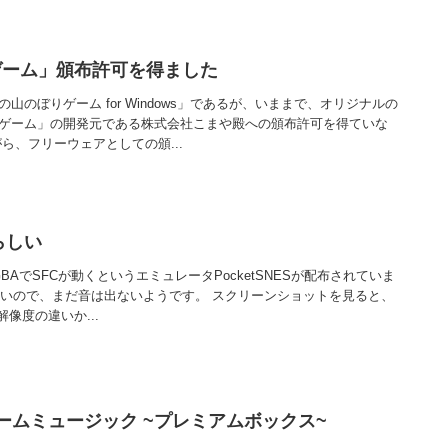
ゲーム」頒布許可を得ました
のぼりゲーム for Windows」であるが、いままで、オリジナルの
ゲーム」の開発元である株式会社こまや殿への頒布許可を得ていな
ら、フリーウェアとしての頒...
らしい
ESで、GBAでSFCが動くというエミュレータPocketSNESが配布されていま
ないので、まだ音は出ないようです。 スクリーンショットを見ると、
像度の違いか...
ゲームミュージック ~プレミアムボックス~