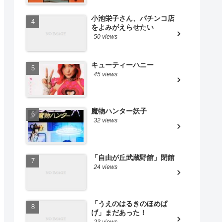
小池栄子さん、パチンコ店
をよみがえらせたい
50 views
キューティーハニー
45 views
魔物ハンター妖子
32 views
「自由が丘武蔵野館」閉館
24 views
「うえのはるきのほめぱ
げ」まだあった！
23 views