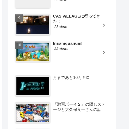
CAS ViLLAGEに行ってき
た！
23 views
Insaniquarium!
22 views
月まであと10万キロ
『激写ボーイ２』の隠しステ
ージと大久保良一さんの話