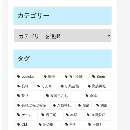
カテゴリー
タグ
youtube
動画
石川次郎
Beep
長崎
くんち
伝統芸能
諏訪神社
祭り
長崎くんち
傘鉾
長崎ぶらぶら節
八坂神社
龍踊
川船
ゲーム
獅子踊
本踊
今博多町
CM
魚の町
中国
玉園町