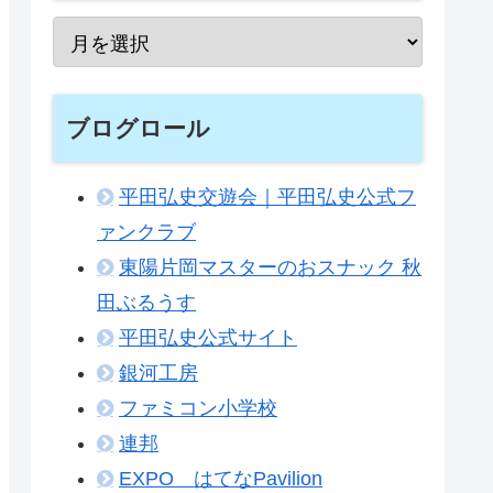
ブログロール
平田弘史交遊会｜平田弘史公式フ
ァンクラブ
東陽片岡マスターのおスナック 秋
田ぶるうす
平田弘史公式サイト
銀河工房
ファミコン小学校
連邦
EXPO はてなPavilion