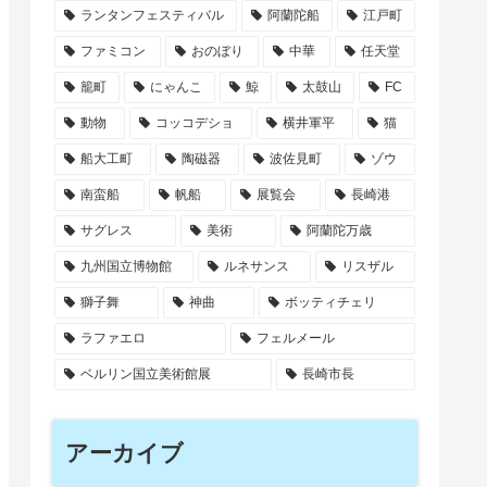
ランタンフェスティバル
阿蘭陀船
江戸町
ファミコン
おのぼり
中華
任天堂
籠町
にゃんこ
鯨
太鼓山
FC
動物
コッコデショ
横井軍平
猫
船大工町
陶磁器
波佐見町
ゾウ
南蛮船
帆船
展覧会
長崎港
サグレス
美術
阿蘭陀万歳
九州国立博物館
ルネサンス
リスザル
獅子舞
神曲
ボッティチェリ
ラファエロ
フェルメール
ベルリン国立美術館展
長崎市長
アーカイブ