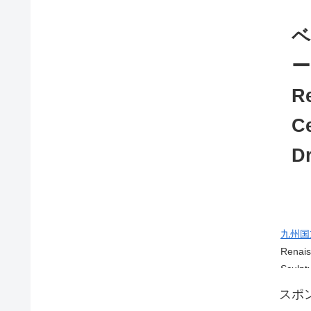
ベ
ー
R
C
Dr
九州国
Renais
Sculpt
スポ