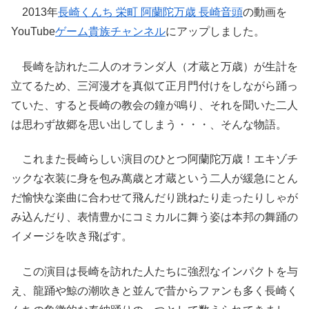
2013年
長崎くんち 栄町 阿蘭陀万歳 長崎音頭
の動画を
YouTube
ゲーム貴族チャンネル
にアップしました。
長崎を訪れた二人のオランダ人（才蔵と万歳）が生計を
立てるため、三河漫才を真似て正月門付けをしながら踊っ
ていた、すると長崎の教会の鐘が鳴り、それを聞いた二人
は思わず故郷を思い出してしまう・・・、そんな物語。
これまた長崎らしい演目のひとつ阿蘭陀万歳！エキゾチ
ックな衣装に身を包み萬歳と才蔵という二人が緩急にとん
だ愉快な楽曲に合わせて飛んだり跳ねたり走ったりしゃが
み込んだり、表情豊かにコミカルに舞う姿は本邦の舞踊の
イメージを吹き飛ばす。
この演目は長崎を訪れた人たちに強烈なインパクトを与
え、龍踊や鯨の潮吹きと並んで昔からファンも多く長崎く