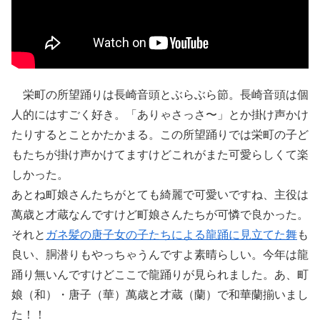
栄町の所望踊りは長崎音頭とぶらぶら節。長崎音頭は個
人的にはすごく好き。「ありゃさっさ〜」とか掛け声かけ
たりするとことかたかまる。この所望踊りでは栄町の子ど
もたちが掛け声かけてますけどこれがまた可愛らしくて楽
しかった。
あとね町娘さんたちがとても綺麗で可愛いですね、主役は
萬歳と才蔵なんですけど町娘さんたちが可憐で良かった。
それと
ガネ髪の唐子女の子たちによる龍踊に見立てた舞
も
良い、胴潜りもやっちゃうんですよ素晴らしい。今年は龍
踊り無いんですけどここで龍踊りが見られました。あ、町
娘（和）・唐子（華）萬歳と才蔵（蘭）で和華蘭揃いまし
た！！