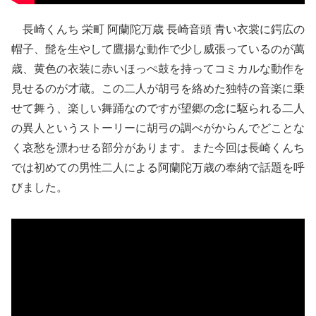
長崎くんち 栄町 阿蘭陀万歳 長崎音頭 青い衣裳に鍔広の
帽子、髭を生やして鷹揚な動作で少し威張っているのが萬
歳、黄色の衣装に赤いほっぺ鼓を持ってコミカルな動作を
見せるのが才蔵。この二人が胡弓を絡めた独特の音楽に乗
せて舞う、楽しい舞踊なのですが望郷の念に駆られる二人
の異人というストーリーに胡弓の調べがからんでどことな
く哀愁を漂わせる部分があります。また今回は長崎くんち
では初めての男性二人による阿蘭陀万歳の奉納で話題を呼
びました。