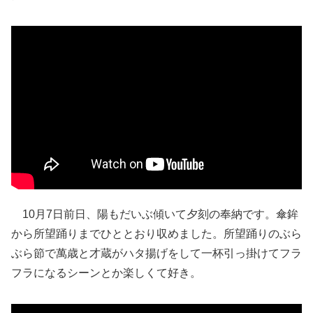
10月7日前日、陽もだいぶ傾いて夕刻の奉納です。傘鉾
から所望踊りまでひととおり収めました。所望踊りのぶら
ぶら節で萬歳と才蔵がハタ揚げをして一杯引っ掛けてフラ
フラになるシーンとか楽しくて好き。