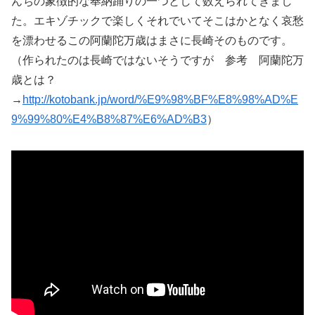
んちの象徴的な奉納踊りの一つとして数えられてきまし
た。エキゾチックで楽しくそれでいてそこはかとなく哀愁
を漂わせるこの阿蘭陀万歳はまさに長崎そのものです。
（作られたのは長崎ではないそうですが 参考 阿蘭陀万
歳とは？
→
http://kotobank.jp/word/%E9%98%BF%E8%98%AD%E
9%99%80%E4%B8%87%E6%AD%B3
）