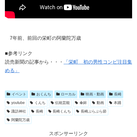
7年前、前回の栄町の阿蘭陀万歳
■参考リンク
読売新聞の記事から・・・
「栄町 初の男性コンビ注目集
める」
イベント
おくんち
ローカル
映画・動画
長崎
youtube
くんち
伝統芸能
傘鉾
動画
本踊
諏訪神社
長崎
長崎くんち
長崎ぶらぶら節
阿蘭陀万歳
スポンサーリンク