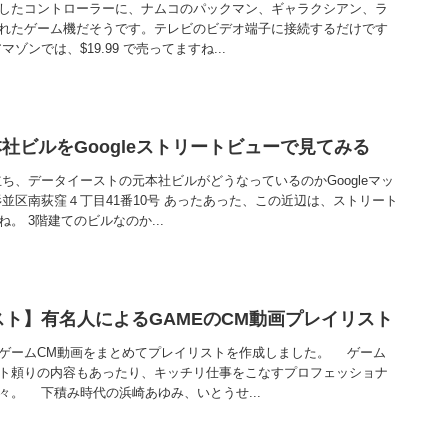
したコントローラーに、ナムコのパックマン、ギャラクシアン、ラ
れたゲーム機だそうです。テレビのビデオ端子に接続するだけです
ゾンでは、$19.99 で売ってますね...
社ビルをGoogleストリートビューで見てみる
ち、データイーストの元本社ビルがどうなっているのかGoogleマッ
並区南荻窪４丁目41番10号 あったあった、この近辺は、ストリート
。 3階建てのビルなのか...
リスト】有名人によるGAMEのCM動画プレイリスト
ゲームCM動画をまとめてプレイリストを作成しました。 ゲーム
ト頼りの内容もあったり、キッチリ仕事をこなすプロフェッショナ
々。 下積み時代の浜崎あゆみ、いとうせ...