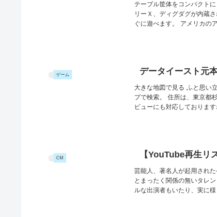
テーブル筐体をコンパクトに
リーＸ、ディグダグが内蔵さ
ぐに遊べます。 アメリカのアマ
データイースト元本
ゲーム
大きな地図で見る ふと思い立
プで検索。 住所は、東京都杉
ビューにも対応しておりますね
【YouTube再生
CM
芸能人、著名人が起用された
とまったく関係の無いタレン
ルな出演者もいたり、実に様