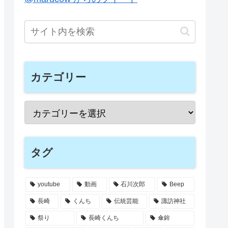
カテゴリー
タグ
youtube
動画
石川次郎
Beep
長崎
くんち
伝統芸能
諏訪神社
祭り
長崎くんち
傘鉾