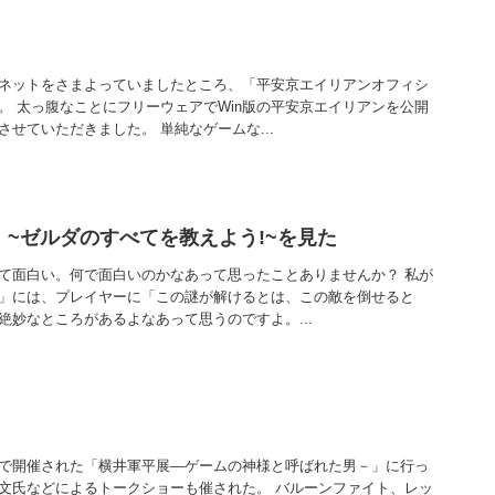
ネットをさまよっていましたところ、「平安京エイリアンオフィシ
。 太っ腹なことにフリーウェアでWin版の平安京エイリアンを公開
せていただきました。 単純なゲームな...
 ~ゼルダのすべてを教えよう!~を見た
て面白い。何で面白いのかなあって思ったことありませんか？ 私が
」には、プレイヤーに「この謎が解けるとは、この敵を倒せると
絶妙なところがあるよなあって思うのですよ。...
で開催された「横井軍平展―ゲームの神様と呼ばれた男－」に行っ
文氏などによるトークショーも催された。 バルーンファイト、レッ