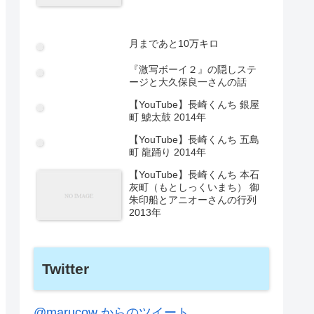
月まであと10万キロ
『激写ボーイ２』の隠しステ
ージと大久保良一さんの話
【YouTube】長崎くんち 銀屋
町 鯱太鼓 2014年
【YouTube】長崎くんち 五島
町 龍踊り 2014年
【YouTube】長崎くんち 本石
灰町（もとしっくいまち） 御
朱印船とアニオーさんの行列
2013年
Twitter
@marucow からのツイート