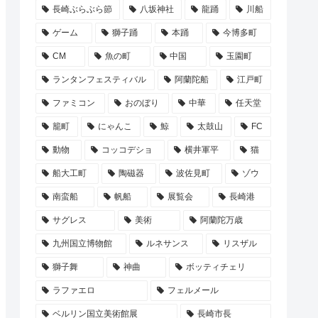
長崎ぶらぶら節
八坂神社
龍踊
川船
ゲーム
獅子踊
本踊
今博多町
CM
魚の町
中国
玉園町
ランタンフェスティバル
阿蘭陀船
江戸町
ファミコン
おのぼり
中華
任天堂
籠町
にゃんこ
鯨
太鼓山
FC
動物
コッコデショ
横井軍平
猫
船大工町
陶磁器
波佐見町
ゾウ
南蛮船
帆船
展覧会
長崎港
サグレス
美術
阿蘭陀万歳
九州国立博物館
ルネサンス
リスザル
獅子舞
神曲
ボッティチェリ
ラファエロ
フェルメール
ベルリン国立美術館展
長崎市長