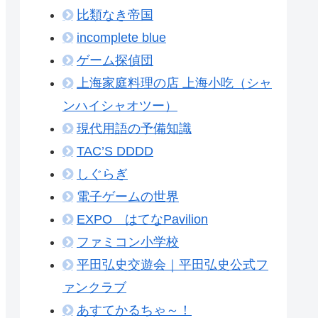
比類なき帝国
incomplete blue
ゲーム探偵団
上海家庭料理の店 上海小吃（シャ
ンハイシャオツー）
現代用語の予備知識
TAC’S DDDD
しぐらぎ
電子ゲームの世界
EXPO はてなPavilion
ファミコン小学校
平田弘史交遊会｜平田弘史公式フ
ァンクラブ
あすてかるちゃ～！