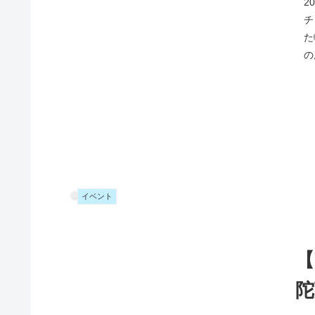
2
チ
た
の
イベント
【
陀