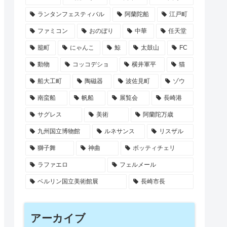
ランタンフェスティバル
阿蘭陀船
江戸町
ファミコン
おのぼり
中華
任天堂
籠町
にゃんこ
鯨
太鼓山
FC
動物
コッコデショ
横井軍平
猫
船大工町
陶磁器
波佐見町
ゾウ
南蛮船
帆船
展覧会
長崎港
サグレス
美術
阿蘭陀万歳
九州国立博物館
ルネサンス
リスザル
獅子舞
神曲
ボッティチェリ
ラファエロ
フェルメール
ベルリン国立美術館展
長崎市長
アーカイブ