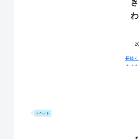
わ
20
長崎く
ませま
した。 桶屋町といえば桶を作る職人たちの町でこの街のシンボルは
の団扇
が吹い
傘鉾
が
く天蓋
指定さ
イベント
の豪商
る長崎