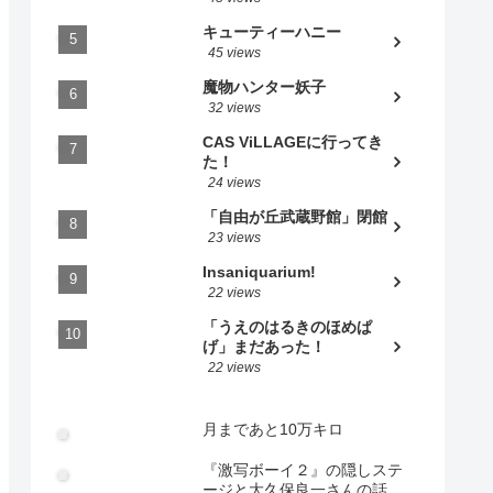
キューティーハニー
45 views
魔物ハンター妖子
32 views
CAS ViLLAGEに行ってき
た！
24 views
「自由が丘武蔵野館」閉館
23 views
Insaniquarium!
22 views
「うえのはるきのほめぱ
げ」まだあった！
22 views
月まであと10万キロ
『激写ボーイ２』の隠しステ
ージと大久保良一さんの話