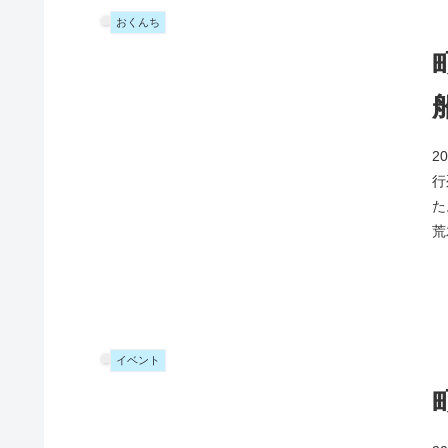
おくんち
2
行
た
荒
イベント