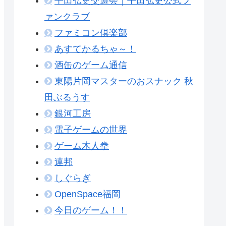
平田弘史交遊会｜平田弘史公式フ
ァンクラブ
ファミコン倶楽部
あすてかるちゃ～！
酒缶のゲーム通信
東陽片岡マスターのおスナック 秋
田ぶるうす
銀河工房
電子ゲームの世界
ゲーム木人拳
連邦
しぐらぎ
OpenSpace福岡
今日のゲーム！！