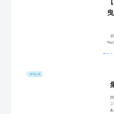
【
曳
20
You
ゲーム
にまじらひ
（17
いう人
イベント
歴史を
目の当主
朝7時
鯨です
2
されて
たちが
ご
り」
中
んでる
あ
は奉納