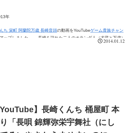
13年
んち 栄町 阿蘭陀万歳 長崎音頭
の動画をYouTube
ゲーム貴族チャン
プしました。 長崎を訪れた二人のオランダ人（才蔵と万歳）
2014.01.12
を立てるため、三河漫才を真似て正月門付けをしながら踊ってい
ると長崎の教会の鐘が鳴り、それを聞いた二人は思わず故郷を思い
・・・、そんな物語。 これまた長崎らしい演目のひとつ阿
歳！エキゾチックな衣装に身を包み萬歳と才蔵という二人が緩急に
愉快な楽曲に合わせて飛んだり跳ねたり走ったりしゃがみ込んだ
情豊かにコミカルに舞う姿は本邦の舞踊のイメージを吹き飛ばす。
目は長崎を訪れた人たちに強烈なインパクトを与え、龍踊や鯨の
と並んで昔からファンも多く長崎くんちの象徴的な奉納踊りの一つ
数えられてきました。エキゾチックで楽しくそれでいてそこはかと
YouTube】長崎くんち 桶屋町 本
愁を漂わせるこの阿蘭陀万歳はまさに長崎そのものです。
り「長唄 錦輝弥栄宇舞社（にし