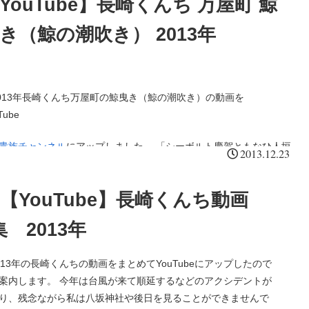
YouTube】長崎くんち 万屋町 鯨
き（鯨の潮吹き） 2013年
13年長崎くんち万屋町の鯨曳き（鯨の潮吹き）の動画を
Tube
貴族チャンネル
にアップしました。 「シーボルト慶賀ともなひ人垣
2013.12.23
見るかこの鯨ひき－佐佐木信綱」 この鯨の潮吹きは安永5年
76年）、当時万屋町に滞在していた唐津呼子の鯨組の頭領中尾甚六と
【YouTube】長崎くんち動画
が勧めて万屋町の演し物となったといいます。実に200年を超える
持つ演し物ですが、今年はこの鯨曳きを伝えた中尾氏の子孫の14代
集 2013年
の方が奉納を見に来ていたそうです。 この演し物のテーマは捕
から始まる長崎くんち初日の一番町の奉納、差してきた朝日に照ら
。行列の構成は始めにソロバンや帳面、鯨肉が続き、そして子ども
013年の長崎くんちの動画をまとめてYouTubeにアップしたので
映えるこの舞の見事さよ。 今回の桶屋町の奉納の見所は「早変わ
乗る船は銛を装備した捕鯨船です。鯨の後にお囃子の楽隊が乗り込
案内します。 今年は台風が来て順延するなどのアクシデントが
盤での衣裳の早変わりに長坂は大いに湧きました
。
小屋のような曳き物は納屋で、いわゆる鯨組の基地。そしてこの鯨
り、残念ながら私は八坂神社や後日を見ることができませんで
の歌にもあるようにセミクジラであろうと思われます。真っ黒いず