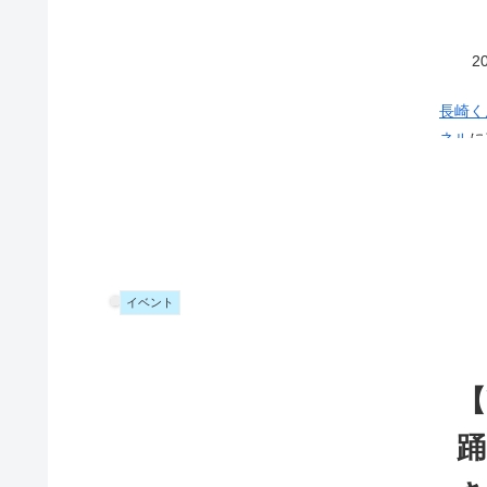
20
長崎く
ネル
にアッ
が生計
た、す
出してしまう
蘭陀万
とんだ
り、表
イベント
この演
潮吹き
として
【
なく哀
踊