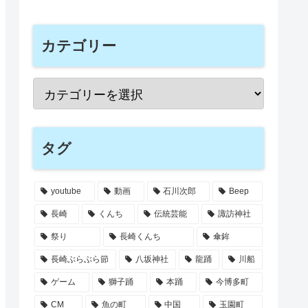
カテゴリー
タグ
youtube
動画
石川次郎
Beep
長崎
くんち
伝統芸能
諏訪神社
祭り
長崎くんち
傘鉾
長崎ぶらぶら節
八坂神社
龍踊
川船
ゲーム
獅子踊
本踊
今博多町
CM
魚の町
中国
玉園町