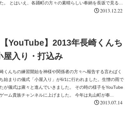
た。 とはいえ、各踊町の方々の素晴らしい奉納を長坂で見るこ
とした巨体に二本付きだした尻ビレ、赤く大きな口、頭部のケロシ
2013.12.22
ができとても今年もたいへん充実したおくんちを堪能すること
してユーモラスな目。なんともかわいい。 長崎くんち 万屋町 鯨
ができました。 「長崎くんち動画集２０１３年」
鯨の潮吹き）諏訪神社前日朝
【YouTube】2013年長崎くんち
小屋入り・打込み
崎くんちの練習開始を神様や関係者の方々へ報告する言わばく
ち始まりの儀式「小屋入り」が6/1に行われました。生憎の雨で
たが儀式は粛々と進んでいきました。 その時の様子をYouTube
ゲーム貴族チャンネルに上げました。 今年は丸山町が奉...
2013.07.14