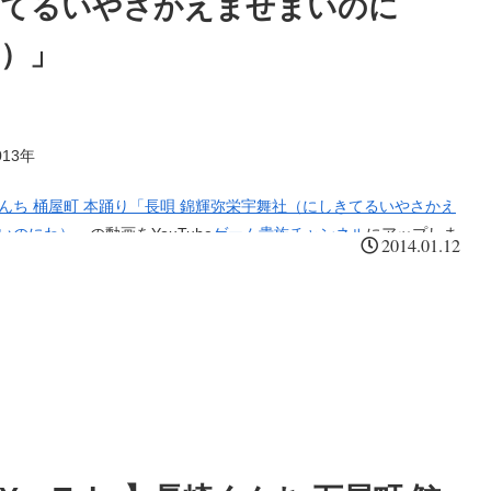
きてるいやさかえませまいのに
）」
13年
んち 桶屋町 本踊り「長唄 錦輝弥栄宇舞社（にしきてるいやさかえ
いのにわ）」
の動画をYouTube
ゲーム貴族チャンネル
にアップしま
2014.01.12
天狗
。風を操る妖かし天狗の団扇が町の印とされているのはやはり「風
たら桶屋が儲かる」からきているのでしょうか？
白象のカラクリの
特に有名。鼻を巻き上げるカラクリの白象の和時計の上に金色に輝
に鎮座する異人が鐘を打ち鳴らす仕掛け。これは長崎市の文化財に
れているほどの逸品。
この傘鉾のモチーフはオランダ船から桶屋町
にプレゼントされた象の時計であるといいます（参考リンク「旅す
学」）